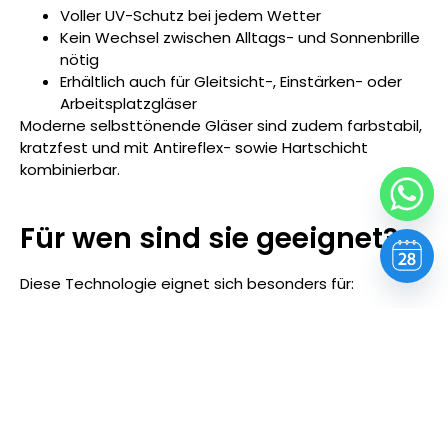
Voller UV-Schutz bei jedem Wetter
Kein Wechsel zwischen Alltags- und Sonnenbrille
nötig
Erhältlich auch für Gleitsicht-, Einstärken- oder
Arbeitsplatzgläser
Moderne selbsttönende Gläser sind zudem farbstabil,
kratzfest und mit Antireflex- sowie Hartschicht
kombinierbar.
Für wen sind sie geeignet?
Diese Technologie eignet sich besonders für:
Personen mit lichtempfindlichen Augen
Berufstätige, die viel zwischen Innen- und
Aussenbereich wechseln
Autofahrer*innen (in Kombination mit spezieller
Ausführung)
Sportlich Aktive und Outdoor-Liebhaber