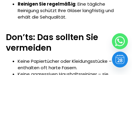
Reinigen Sie regelmäßig
: Eine tägliche
Reinigung schützt Ihre Gläser langfristig und
erhält die Sehqualität.
Don’ts: Das sollten Sie
vermeiden
Keine Papiertücher oder Kleidungsstücke – sie
enthalten oft harte Fasern.
Keine aggressiven Haushaltsreiniger – sie
zerstören die Entspiegelungsschicht.
Keine Reinigung im trockenen Zustand bei
grobem Schmutz – das kann Mikrokratzer
hinterlassen.
Häufige Fragen zur
Reinigung entspiegelter