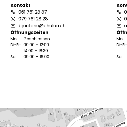
Kontakt
Kon
061 761 28 87
0
079 761 28 28
0
bijouterie@chalon.ch
a
Öffnungszeiten
Öff
Mo:
Geschlossen
Mo:
Di-Fr:
09:00 – 12:00
Di-Fr:
14:00 – 18:30
Sa:
09:00 – 16:00
Sa: