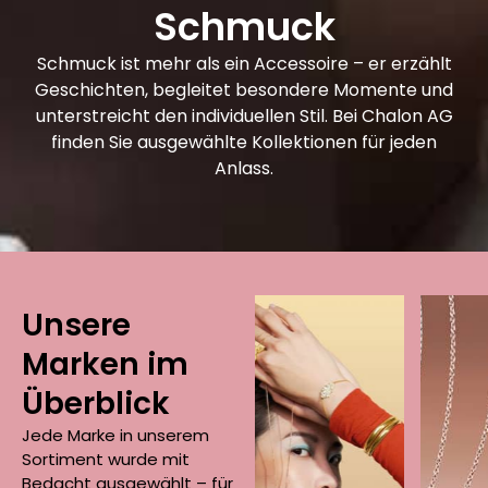
Schmuck
Schmuck ist mehr als ein Accessoire – er erzählt
Geschichten, begleitet besondere Momente und
unterstreicht den individuellen Stil. Bei Chalon AG
finden Sie ausgewählte Kollektionen für jeden
Anlass.
Thomas
Sabo
Unsere
Pesavento
S
Marken im
or
Silber trifft auf
Überblick
Stil: Thomas
Italienisches
S
Sabo steht für
Design in seiner
in
Jede Marke in unserem
uck
ausdrucksstarken
elegantesten
k
Sortiment wurde mit
.
Schmuck mit
Form.
S
Bedacht ausgewählt – für