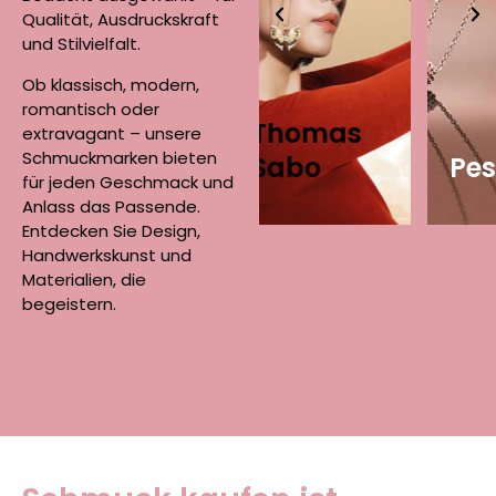
eht
Symbolkraft –
Pesavento
n
Qualität, Ausdruckskraft
von
verbindet
n
und Stilvielfalt.
ise
detailreichen
kreative Formen
C
d
Anhängern bis
mit edlen
ze
Ob klassisch, modern,
–
zu modernen
Materialien – für
E
romantisch oder
Klassikern mit
Schmuck mit
e
Thomas
extravagant – unsere
persönlicher
architektonischer
D
Schmuckmarken bieten
or
Sabo
Pesavento
S
Note.
Aussagekraft.
si
für jeden Geschmack und
Anlass das Passende.
Entdecken Sie Design,
Handwerkskunst und
Materialien, die
begeistern.