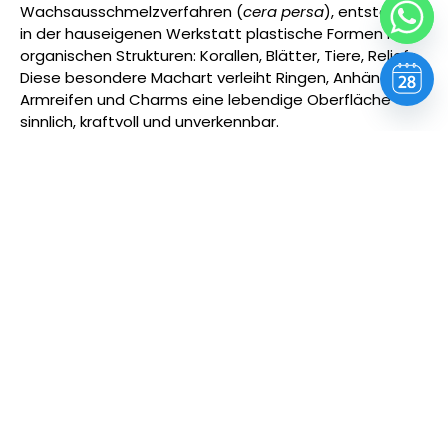
Wachsausschmelzverfahren (
cera persa
), entstehen
in der hauseigenen Werkstatt plastische Formen mit
organischen Strukturen: Korallen, Blätter, Tiere, Reliefs.
Diese besondere Machart verleiht Ringen, Anhängern,
Armreifen und Charms eine lebendige Oberfläche –
sinnlich, kraftvoll und unverkennbar.
Das verwendete 925er Sterlingsilber wird bewusst
nicht hochglanzpoliert, sondern zeigt Tiefe, Textur und
Charakter. Viele Stücke sind zusätzlich mit Perlen,
Natursteinen oder vergoldeten Elementen veredelt –
immer harmonisch eingebunden.
Giovanni Raspini richtet sich an Liebhaberinnen
ausdrucksstarken Designs – Schmuck als Stil, nicht als
Dekoration.
Jetzt Termin vereinbaren