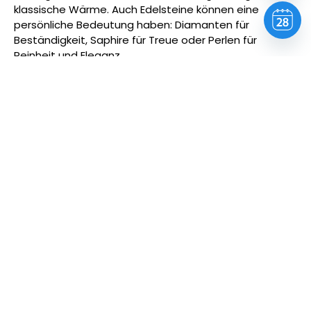
klassische Wärme. Auch Edelsteine können eine
persönliche Bedeutung haben: Diamanten für
Beständigkeit, Saphire für Treue oder Perlen für
Reinheit und Eleganz.
4. Persönliche Note nicht
vergessen
Ein Schmuckstück mit emotionalem Wert bleibt oft
länger in Erinnerung als ein modischer Trend. Denken
Sie an Initialen, Geburtssteine oder persönliche
Symbole. Diese kleinen Details machen den Schmuck
zu einem Unikat – und den Moment noch besonderer.
Häufige Fragen
Welcher Schmuck eignet sich für